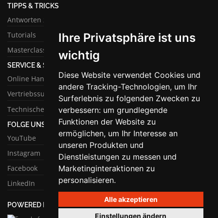
TIPPS & TRICKS
Antworten zu häufigen Fragen
Tutorials
Ihre Privatsphäre ist uns
Masterclass
wichtig
SERVICE & SUPPORT
Diese Website verwendet Cookies und
Online Handbuch
andere Tracking-Technologien, um Ihr
Vertriebssupport
Surferlebnis zu folgenden Zwecken zu
Technischer Support
verbessern:
um grundlegende
Funktionen der Website zu
FOLGE UNS
ermöglichen
,
um Ihr Interesse an
YouTube
unseren Produkten und
Instagram
Dienstleistungen zu messen und
Marketinginteraktionen zu
Facebook
personalisieren
.
LinkedIn
Alle akzeptieren
POWERED BY
Einstellungen ändern