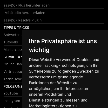
easyDCP Plus herunterladen
IMF Studio herunterladen
easyDCP Resolve Plugin
TIPPS & TRICKS
Antworten zu häufigen Fragen
Ihre Privatsphäre ist uns
Tutorials
wichtig
Masterclass
SERVICE & SUPPORT
Diese Website verwendet Cookies und
Online Handbuch
andere Tracking-Technologien, um Ihr
Surferlebnis zu folgenden Zwecken zu
Vertriebssupport
verbessern:
um grundlegende
Technischer Support
Funktionen der Website zu
FOLGE UNS
ermöglichen
,
um Ihr Interesse an
YouTube
unseren Produkten und
Dienstleistungen zu messen und
Instagram
Marketinginteraktionen zu