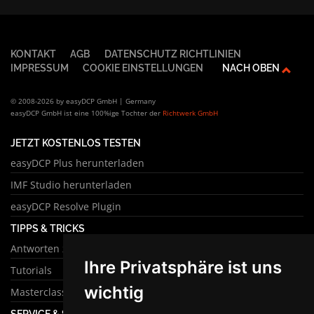
KONTAKT
AGB
DATENSCHUTZ RICHTLINIEN
IMPRESSUM
COOKIE EINSTELLUNGEN
NACH OBEN
© 2008-2026 by easyDCP GmbH | Germany
easyDCP GmbH ist eine 100%ige Tochter der
Richtwerk GmbH
JETZT KOSTENLOS TESTEN
easyDCP Plus herunterladen
IMF Studio herunterladen
easyDCP Resolve Plugin
TIPPS & TRICKS
Antworten zu häufigen Fragen
Ihre Privatsphäre ist uns
Tutorials
wichtig
Masterclass
SERVICE & SUPPORT