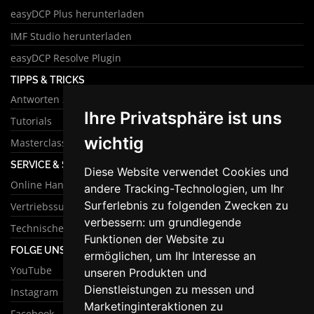
easyDCP Plus herunterladen
IMF Studio herunterladen
easyDCP Resolve Plugin
TIPPS & TRICKS
Antworten zu häufigen Fragen
Ihre Privatsphäre ist uns
Tutorials
wichtig
Masterclass
SERVICE & SUPPORT
Diese Website verwendet Cookies und
Online Handbuch
andere Tracking-Technologien, um Ihr
Surferlebnis zu folgenden Zwecken zu
Vertriebssupport
verbessern:
um grundlegende
Technischer Support
Funktionen der Website zu
FOLGE UNS
ermöglichen
,
um Ihr Interesse an
YouTube
unseren Produkten und
Dienstleistungen zu messen und
Instagram
Marketinginteraktionen zu
Facebook