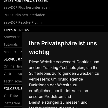
JETZT KOSTENLOS TESTEN
easyDCP Plus herunterladen
IMF Studio herunterladen
easyDCP Resolve Plugin
TIPPS & TRICKS
Antworten zu häufigen Fragen
Ihre Privatsphäre ist uns
Tutorials
wichtig
Masterclass
SERVICE & SUPPORT
Diese Website verwendet Cookies und
Online Handbuch
andere Tracking-Technologien, um Ihr
Surferlebnis zu folgenden Zwecken zu
Vertriebssupport
verbessern:
um grundlegende
Technischer Support
Funktionen der Website zu
FOLGE UNS
ermöglichen
,
um Ihr Interesse an
YouTube
unseren Produkten und
Dienstleistungen zu messen und
Instagram
Marketinginteraktionen zu