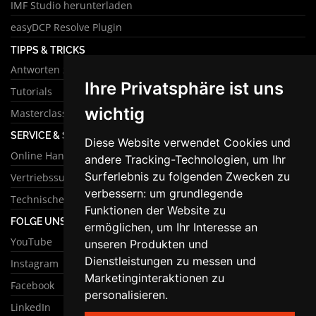
IMF Studio herunterladen
easyDCP Resolve Plugin
TIPPS & TRICKS
Antworten zu häufigen Fragen
Ihre Privatsphäre ist uns
Tutorials
wichtig
Masterclass
SERVICE & SUPPORT
Diese Website verwendet Cookies und
Online Handbuch
andere Tracking-Technologien, um Ihr
Surferlebnis zu folgenden Zwecken zu
Vertriebssupport
verbessern:
um grundlegende
Technischer Support
Funktionen der Website zu
FOLGE UNS
ermöglichen
,
um Ihr Interesse an
YouTube
unseren Produkten und
Dienstleistungen zu messen und
Instagram
Marketinginteraktionen zu
Facebook
personalisieren
.
LinkedIn