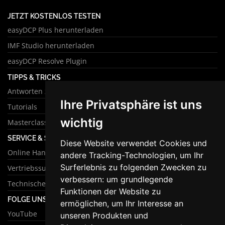
JETZT KOSTENLOS TESTEN
easyDCP Plus herunterladen
IMF Studio herunterladen
easyDCP Resolve Plugin
TIPPS & TRICKS
Antworten zu häufigen Fragen
Ihre Privatsphäre ist uns
Tutorials
wichtig
Masterclass
SERVICE & SUPPORT
Diese Website verwendet Cookies und
Online Handbuch
andere Tracking-Technologien, um Ihr
Surferlebnis zu folgenden Zwecken zu
Vertriebssupport
verbessern:
um grundlegende
Technischer Support
Funktionen der Website zu
FOLGE UNS
ermöglichen
,
um Ihr Interesse an
YouTube
unseren Produkten und