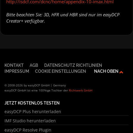
http://isdcf.com/dcnc/home/appendix-10-imax.html
Bitte beachten Sie: 3D, HFR und HBR sind nur im easyDCP
Creator+ verfügbar.
KONTAKT
AGB
DATENSCHUTZ RICHTLINIEN
IMPRESSUM
COOKIE EINSTELLUNGEN
NACH OBEN
© 2008-2026 by easyDCP GmbH | Germany
easyDCP GmbH ist eine 100%ige Tochter der
Richtwerk GmbH
JETZT KOSTENLOS TESTEN
easyDCP Plus herunterladen
IMF Studio herunterladen
easyDCP Resolve Plugin