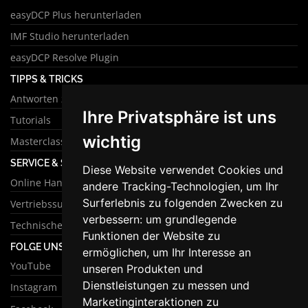
easyDCP Plus herunterladen
IMF Studio herunterladen
easyDCP Resolve Plugin
TIPPS & TRICKS
Antworten zu häufigen Fragen
Ihre Privatsphäre ist uns
Tutorials
wichtig
Masterclass
SERVICE & SUPPORT
Diese Website verwendet Cookies und
Online Handbuch
andere Tracking-Technologien, um Ihr
Surferlebnis zu folgenden Zwecken zu
Vertriebssupport
verbessern:
um grundlegende
Technischer Support
Funktionen der Website zu
FOLGE UNS
ermöglichen
,
um Ihr Interesse an
YouTube
unseren Produkten und
Dienstleistungen zu messen und
Instagram
Marketinginteraktionen zu