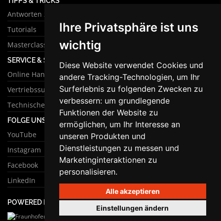
TIPPS & TRICKS
Antworten zu häufigen Fragen
Ihre Privatsphäre ist uns
Tutorials
wichtig
Masterclass
SERVICE & SUPPORT
Diese Website verwendet Cookies und
Online Handbuch
andere Tracking-Technologien, um Ihr
Surferlebnis zu folgenden Zwecken zu
Vertriebssupport
verbessern:
um grundlegende
Technischer Support
Funktionen der Website zu
FOLGE UNS
ermöglichen
,
um Ihr Interesse an
YouTube
unseren Produkten und
Dienstleistungen zu messen und
Instagram
Marketinginteraktionen zu
Facebook
personalisieren
.
LinkedIn
Alle akzeptieren
POWERED BY
Einstellungen ändern