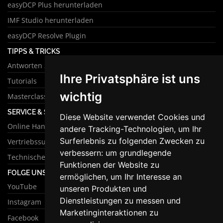
easyDCP Plus herunterladen
IMF Studio herunterladen
easyDCP Resolve Plugin
TIPPS & TRICKS
Antworten zu häufigen Fragen
Ihre Privatsphäre ist uns
Tutorials
wichtig
Masterclass
SERVICE & SUPPORT
Diese Website verwendet Cookies und
Online Handbuch
andere Tracking-Technologien, um Ihr
Surferlebnis zu folgenden Zwecken zu
Vertriebssupport
verbessern:
um grundlegende
Technischer Support
Funktionen der Website zu
FOLGE UNS
ermöglichen
,
um Ihr Interesse an
YouTube
unseren Produkten und
Dienstleistungen zu messen und
Instagram
Marketinginteraktionen zu
Facebook