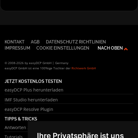
KONTAKT
AGB
DATENSCHUTZ RICHTLINIEN
IMPRESSUM
COOKIE EINSTELLUNGEN
NACH OBEN
© 2008-2026 by easyDCP GmbH | Germany
easyDCP GmbH ist eine 100%ige Tochter der
Richtwerk GmbH
JETZT KOSTENLOS TESTEN
easyDCP Plus herunterladen
IMF Studio herunterladen
easyDCP Resolve Plugin
TIPPS & TRICKS
Antworten zu häufigen Fragen
Ihre Privatsphäre ist uns
Tutorials