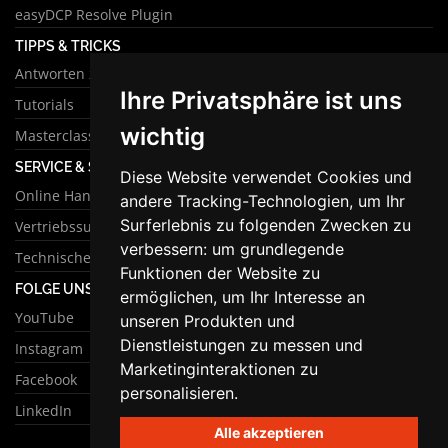
easyDCP Resolve Plugin
TIPPS & TRICKS
Antworten zu häufigen Fragen
Ihre Privatsphäre ist uns
Tutorials
wichtig
Masterclass
SERVICE & SUPPORT
Diese Website verwendet Cookies und
Online Handbuch
andere Tracking-Technologien, um Ihr
Surferlebnis zu folgenden Zwecken zu
Vertriebssupport
verbessern:
um grundlegende
Technischer Support
Funktionen der Website zu
FOLGE UNS
ermöglichen
,
um Ihr Interesse an
YouTube
unseren Produkten und
Dienstleistungen zu messen und
Instagram
Marketinginteraktionen zu
Facebook
personalisieren
.
LinkedIn
Alle akzeptieren