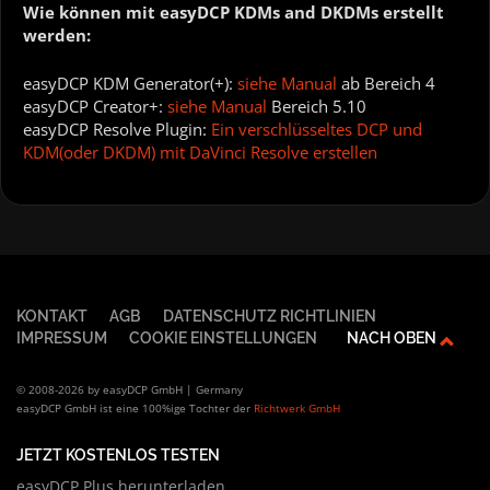
Wie können mit easyDCP KDMs and DKDMs erstellt
werden:
easyDCP KDM Generator(+):
siehe Manual
ab Bereich 4
easyDCP Creator+:
siehe Manual
Bereich 5.10
easyDCP Resolve Plugin:
Ein verschlüsseltes DCP und
KDM(oder DKDM) mit DaVinci Resolve erstellen
KONTAKT
AGB
DATENSCHUTZ RICHTLINIEN
IMPRESSUM
COOKIE EINSTELLUNGEN
NACH OBEN
© 2008-2026 by easyDCP GmbH | Germany
easyDCP GmbH ist eine 100%ige Tochter der
Richtwerk GmbH
JETZT KOSTENLOS TESTEN
easyDCP Plus herunterladen