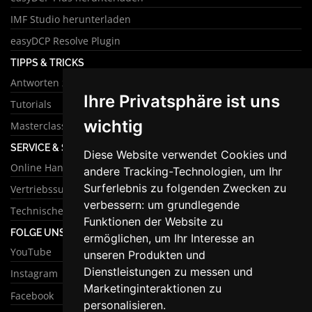
IMF Studio herunterladen
easyDCP Resolve Plugin
TIPPS & TRICKS
Antworten zu häufigen Fragen
Ihre Privatsphäre ist uns
Tutorials
wichtig
Masterclass
SERVICE & SUPPORT
Diese Website verwendet Cookies und
Online Handbuch
andere Tracking-Technologien, um Ihr
Surferlebnis zu folgenden Zwecken zu
Vertriebssupport
verbessern:
um grundlegende
Technischer Support
Funktionen der Website zu
FOLGE UNS
ermöglichen
,
um Ihr Interesse an
YouTube
unseren Produkten und
Dienstleistungen zu messen und
Instagram
Marketinginteraktionen zu
Facebook
personalisieren
.