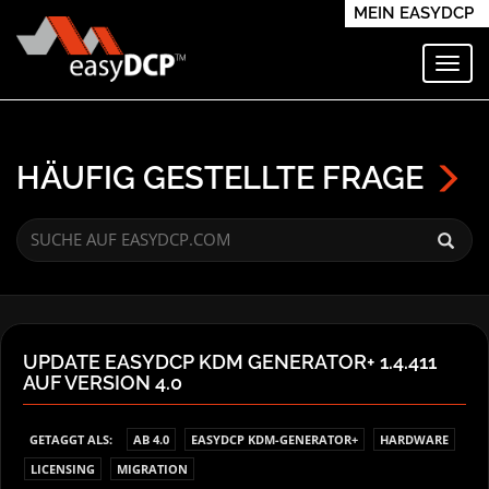
MEIN EASYDCP
Navi
HÄUFIG GESTELLTE FRAGE
UPDATE EASYDCP KDM GENERATOR+ 1.4.411
AUF VERSION 4.0
GETAGGT ALS:
AB 4.0
EASYDCP KDM-GENERATOR+
HARDWARE
LICENSING
MIGRATION