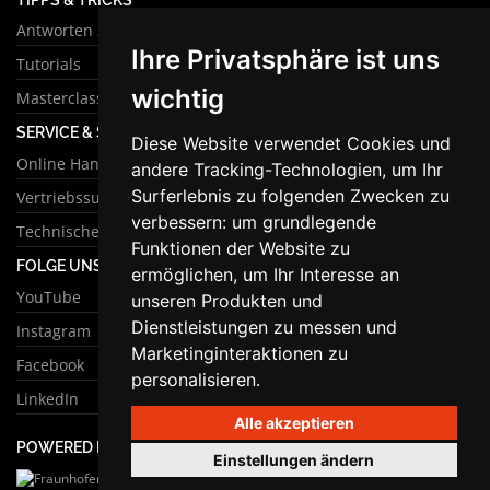
Antworten zu häufigen Fragen
Ihre Privatsphäre ist uns
Tutorials
wichtig
Masterclass
SERVICE & SUPPORT
Diese Website verwendet Cookies und
Online Handbuch
andere Tracking-Technologien, um Ihr
Surferlebnis zu folgenden Zwecken zu
Vertriebssupport
verbessern:
um grundlegende
Technischer Support
Funktionen der Website zu
FOLGE UNS
ermöglichen
,
um Ihr Interesse an
YouTube
unseren Produkten und
Dienstleistungen zu messen und
Instagram
Marketinginteraktionen zu
Facebook
personalisieren
.
LinkedIn
Alle akzeptieren
POWERED BY
Einstellungen ändern