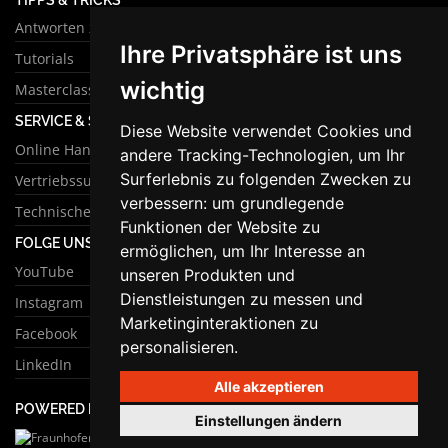
Antworten zu häufigen Fragen
Ihre Privatsphäre ist uns
Tutorials
wichtig
Masterclass
SERVICE & SUPPORT
Diese Website verwendet Cookies und
Online Handbuch
andere Tracking-Technologien, um Ihr
Surferlebnis zu folgenden Zwecken zu
Vertriebssupport
verbessern:
um grundlegende
Technischer Support
Funktionen der Website zu
FOLGE UNS
ermöglichen
,
um Ihr Interesse an
YouTube
unseren Produkten und
Dienstleistungen zu messen und
Instagram
Marketinginteraktionen zu
Facebook
personalisieren
.
LinkedIn
Alle akzeptieren
POWERED BY
Einstellungen ändern