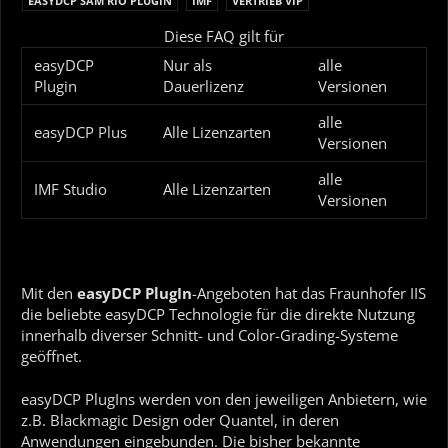
EASYDCP SAM RIO PLUGIN
IMF
VERTRIEB VIP
Diese FAQ gilt für
easyDCP
Nur als
alle
Plugin
Dauerlizenz
Versionen
alle
easyDCP Plus
Alle Lizenzarten
Versionen
alle
IMF Studio
Alle Lizenzarten
Versionen
Mit den
easyDCP PlugIn
-Angeboten hat das Fraunhofer IIS
die beliebte easyDCP Technologie für die direkte Nutzung
innerhalb diverser Schnitt- und Color-Grading-Systeme
geöffnet.
easyDCP PlugIns werden von den jeweiligen Anbietern, wie
z.B. Blackmagic Design oder Quantel, in deren
Anwendungen eingebunden. Die bisher bekannte