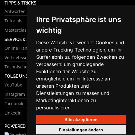
TIPPS & TRICKS
Antworten zu häufigen Fragen
Ihre Privatsphäre ist uns
Tutorials
wichtig
Masterclass
SERVICE & SUPPORT
Diese Website verwendet Cookies und
Online Handbuch
andere Tracking-Technologien, um Ihr
Surferlebnis zu folgenden Zwecken zu
Vertriebssupport
verbessern:
um grundlegende
Technischer Support
Funktionen der Website zu
FOLGE UNS
ermöglichen
,
um Ihr Interesse an
YouTube
unseren Produkten und
Dienstleistungen zu messen und
Instagram
Marketinginteraktionen zu
Facebook
personalisieren
.
LinkedIn
Alle akzeptieren
POWERED BY
Einstellungen ändern