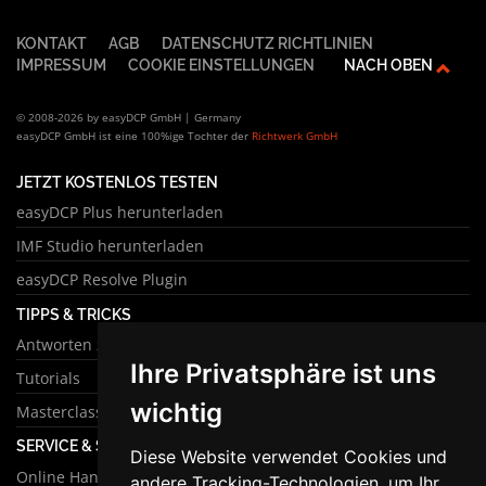
KONTAKT
AGB
DATENSCHUTZ RICHTLINIEN
IMPRESSUM
COOKIE EINSTELLUNGEN
NACH OBEN
© 2008-2026 by easyDCP GmbH | Germany
easyDCP GmbH ist eine 100%ige Tochter der
Richtwerk GmbH
JETZT KOSTENLOS TESTEN
easyDCP Plus herunterladen
IMF Studio herunterladen
easyDCP Resolve Plugin
TIPPS & TRICKS
Antworten zu häufigen Fragen
Ihre Privatsphäre ist uns
Tutorials
wichtig
Masterclass
SERVICE & SUPPORT
Diese Website verwendet Cookies und
Online Handbuch
andere Tracking-Technologien, um Ihr