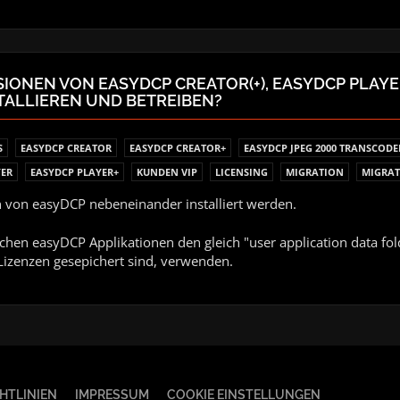
SIONEN VON EASYDCP CREATOR(+), EASYDCP PLAYE
STALLIEREN UND BETREIBEN?
S
EASYDCP CREATOR
EASYDCP CREATOR+
EASYDCP JPEG 2000 TRANSCODE
YER
EASYDCP PLAYER+
KUNDEN VIP
LICENSING
MIGRATION
MIGRAT
n von easyDCP nebeneinander installiert werden.
leichen easyDCP Applikationen den gleich "user application data fol
 Lizenzen gesepichert sind, verwenden.
HTLINIEN
IMPRESSUM
COOKIE EINSTELLUNGEN