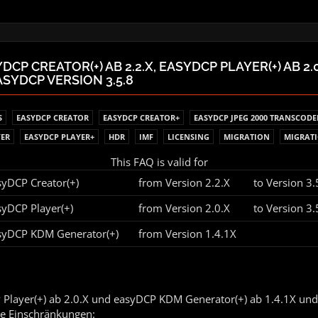
YDCP CREATOR(+) AB 2.2.X, EASYDCP PLAYER(+) AB 
EASYDCP VERSION 3.5.8
S
EASYDCP CREATOR
EASYDCP CREATOR+
EASYDCP JPEG 2000 TRANSCODE
YER
EASYDCP PLAYER+
HDR
IMF
LICENSING
MIGRATION
MIGRAT
This FAQ is valid for
syDCP Creator(+)
from Version 2.2.X
to Version 3
syDCP Player(+)
from Version 2.0.X
to Version 3
syDCP KDM Generator(+)
from Version 1.4.1X
P Player(+) ab 2.0.X und easyDCP KDM Generator(+) ab 1.4.1X und
e Einschränkungen: