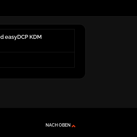
 und easyDCP KDM
NACH OBEN